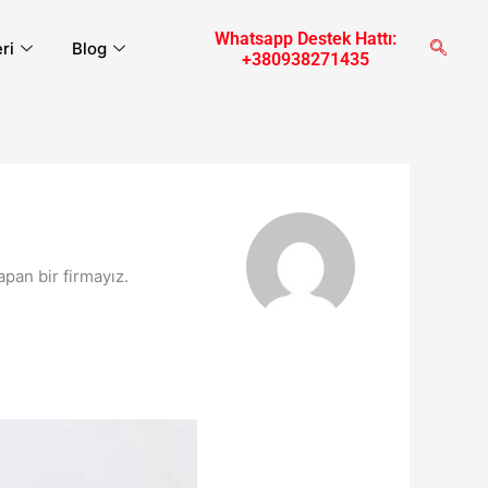
Whatsapp Destek Hattı:
eri
Blog
+380938271435
apan bir firmayız.