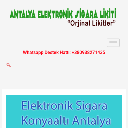
İçeriğe
atla
Whatsapp Destek Hattı: +380938271435