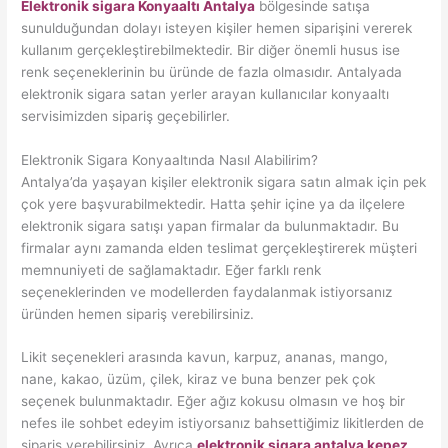
Elektronik sigara Konyaaltı Antalya
bölgesinde satışa
sunulduğundan dolayı isteyen kişiler hemen siparişini vererek
kullanım gerçekleştirebilmektedir. Bir diğer önemli husus ise
renk seçeneklerinin bu üründe de fazla olmasıdır. Antalyada
elektronik sigara satan yerler arayan kullanıcılar konyaaltı
servisimizden sipariş geçebilirler.
Elektronik Sigara Konyaaltında Nasıl Alabilirim?
Antalya’da yaşayan kişiler elektronik sigara satın almak için pek
çok yere başvurabilmektedir. Hatta şehir içine ya da ilçelere
elektronik sigara satışı yapan firmalar da bulunmaktadır. Bu
firmalar aynı zamanda elden teslimat gerçekleştirerek müşteri
memnuniyeti de sağlamaktadır. Eğer farklı renk
seçeneklerinden ve modellerden faydalanmak istiyorsanız
üründen hemen sipariş verebilirsiniz.
Likit seçenekleri arasında kavun, karpuz, ananas, mango,
nane, kakao, üzüm, çilek, kiraz ve buna benzer pek çok
seçenek bulunmaktadır. Eğer ağız kokusu olmasın ve hoş bir
nefes ile sohbet edeyim istiyorsanız bahsettiğimiz likitlerden de
sipariş verebilirsiniz. Ayrıca
elektronik sigara antalya kepez