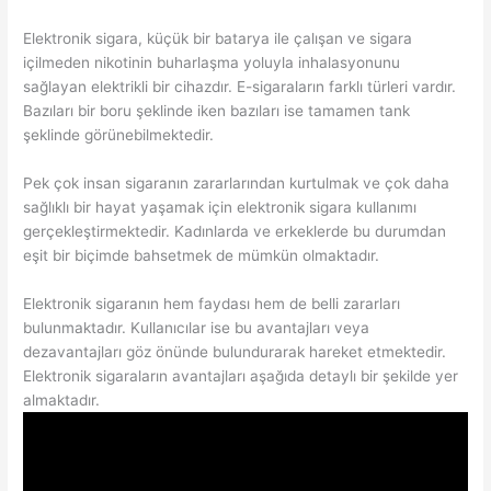
Elektronik sigara, küçük bir batarya ile çalışan ve sigara
içilmeden nikotinin buharlaşma yoluyla inhalasyonunu
sağlayan elektrikli bir cihazdır. E-sigaraların farklı türleri vardır.
Bazıları bir boru şeklinde iken bazıları ise tamamen tank
şeklinde görünebilmektedir.
Pek çok insan sigaranın zararlarından kurtulmak ve çok daha
sağlıklı bir hayat yaşamak için elektronik sigara kullanımı
gerçekleştirmektedir. Kadınlarda ve erkeklerde bu durumdan
eşit bir biçimde bahsetmek de mümkün olmaktadır.
Elektronik sigaranın hem faydası hem de belli zararları
bulunmaktadır. Kullanıcılar ise bu avantajları veya
dezavantajları göz önünde bulundurarak hareket etmektedir.
Elektronik sigaraların avantajları aşağıda detaylı bir şekilde yer
almaktadır.