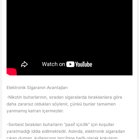
Elektronik Sigaranın Avantajları
-Nikotin buharlarının, sıradan sigaralarda bırakılanlara göre
daha zararsız oldukları söylenir, çünkü bunlar tamamen
yanmamış katran içermezler.
-Serbest bırakılan buharların “pasif içicilik” için koşullar
yaratmadığı iddia edilmektedir. Aslında, elektronik sigaradan
çıkan duman, kullanıcının tercihine bağlı olarak kokuların