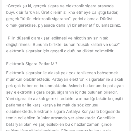
-Gerçek şu ki, gerçek sigara ve elektronik sigara arasında
büyük bir fark var. Üreticilerimizi ikna etmeye çalıştığı kadar,
gerçek “tütün elektronik sigaranın” yerini alamaz. Dürüst
olmak gerekirse, piyasada daha iyi bir alternatif bulamazsınız.
-Pilin düzenli olarak şarj edilmesi ve nikotin sıvısının sık
değiştirilmesi. Bununla birlikte, bunun “düşük kaliteli ve ucuz”
elektronik sigaralar için geçerli olduğuna dikkat edilmelidir.
Elektronik Sigara Patlar Mı?
Elektronik sigaralar ile alakalı pek çok tehlikeden bahsetmek
mümkün olabilmektedir. Patlayan elektronik sigaralar ile alakalı
pek çok haber de bulunmaktadır. Aslında bu konumda patlayan
şey elektronik sigara değil, sigaranın içinde bulunan pillerdir.
Yani sigara ile alakalı gerekli tedbirler alınmadığı takdirde çeşitli
patlamalar ile karşı karşıya kalmak da söz konusu
olabilmektedir. Elektronik sigara Antalya Konyaaltı bölgesinde
temin edilebilen ürünler arasında yer almaktadır. Genellikle
bataryalı olan ve şarj edilebilen bu cihazlar zaman içinde
sağlamlığını yitirebilmektedir. Güneşe maruz kalan ya da