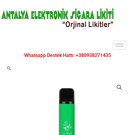
İçeriğe
atla
Whatsapp Destek Hattı: +380938271435