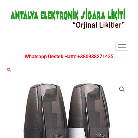
İçeriğe
atla
Whatsapp Destek Hattı: +380938271435