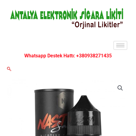
İçeriğe
atla
Whatsapp Destek Hattı: +380938271435