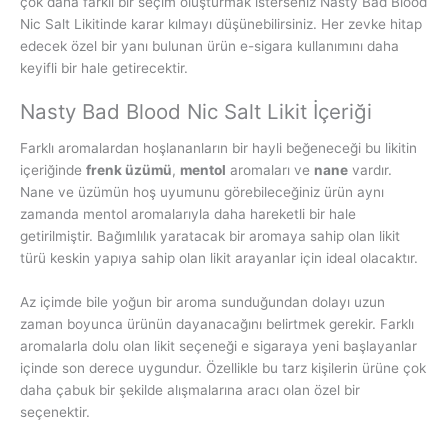
çok daha farklı bir seçim oluşturmak isterseniz Nasty Bad Blood
Nic Salt Likitinde karar kılmayı düşünebilirsiniz. Her zevke hitap
edecek özel bir yanı bulunan ürün e-sigara kullanımını daha
keyifli bir hale getirecektir.
Nasty Bad Blood Nic Salt Likit İçeriği
Farklı aromalardan hoşlananların bir hayli beğeneceği bu likitin
içeriğinde
frenk üzümü
,
mentol
aromaları ve
nane
vardır.
Nane ve üzümün hoş uyumunu görebileceğiniz ürün aynı
zamanda mentol aromalarıyla daha hareketli bir hale
getirilmiştir. Bağımlılık yaratacak bir aromaya sahip olan likit
türü keskin yapıya sahip olan likit arayanlar için ideal olacaktır.
Az içimde bile yoğun bir aroma sunduğundan dolayı uzun
zaman boyunca ürünün dayanacağını belirtmek gerekir. Farklı
aromalarla dolu olan likit seçeneği e sigaraya yeni başlayanlar
içinde son derece uygundur. Özellikle bu tarz kişilerin ürüne çok
daha çabuk bir şekilde alışmalarına aracı olan özel bir
seçenektir.