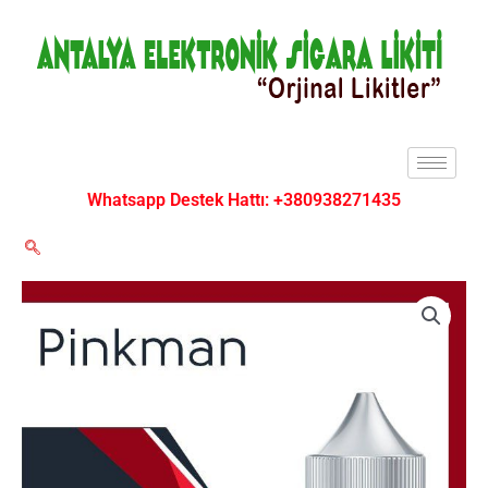
İçeriğe
atla
Whatsapp Destek Hattı: +380938271435