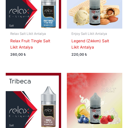
Relax Salt Likit Antalya
Enjoy Salt Likit Antalya
Relax Fruit Tingle Salt
Legend (Zıkkım) Salt
Likit Antalya
Likit Antalya
260,00
₺
220,00
₺