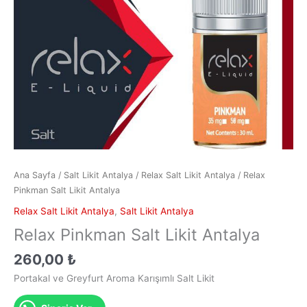
Ana Sayfa
/
Salt Likit Antalya
/
Relax Salt Likit Antalya
/ Relax
Pinkman Salt Likit Antalya
Relax Salt Likit Antalya
,
Salt Likit Antalya
Relax Pinkman Salt Likit Antalya
260,00
₺
Portakal ve Greyfurt Aroma Karışımlı Salt Likit