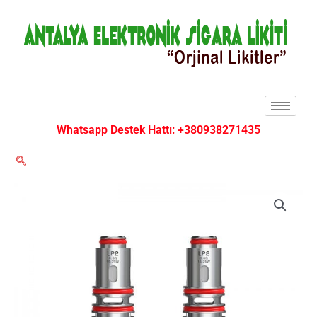
İçeriğe
atla
Whatsapp Destek Hattı: +380938271435