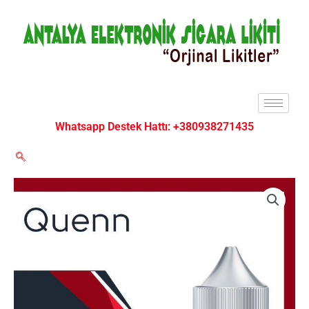
İçeriğe
atla
Whatsapp Destek Hattı: +380938271435