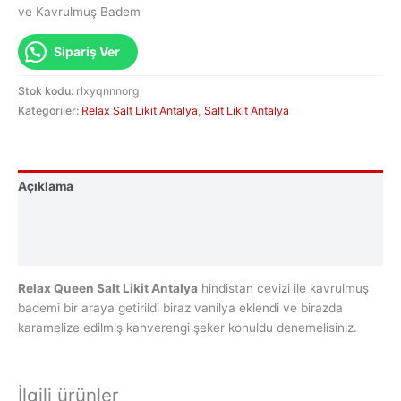
5.00
puan
ve Kavrulmuş Badem
aldı
Sipariş Ver
Stok kodu:
rlxyqnnnorg
Kategoriler:
Relax Salt Likit Antalya
,
Salt Likit Antalya
Açıklama
Uyarı
Değerlendirmeler (1)
Relax Queen Salt Likit Antalya
hindistan cevizi ile kavrulmuş
bademi bir araya getirildi biraz vanilya eklendi ve birazda
karamelize edilmiş kahverengi şeker konuldu denemelisiniz.
İlgili ürünler